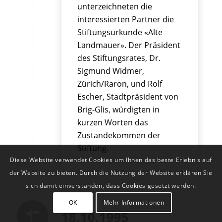
unterzeichneten die
interessierten Partner die
Stiftungsurkunde «Alte
Landmauer». Der Präsident
des Stiftungsrates, Dr.
Sigmund Widmer,
Zürich/Raron, und Rolf
Escher, Stadtpräsident von
Brig-Glis, würdigten in
kurzen Worten das
Zustandekommen der
Stiftung.
Diese Website verwendet Cookies um Ihnen das beste Erlebnis auf
der Website zu bieten. Durch die Nutzung der Website erklären Sie
sich damit einverstanden, dass Cookies gesetzt werden.
OK
Mehr Informationen
18.10.1995