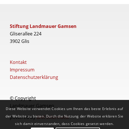
Stiftung Landmauer Gamsen
Gliserallee 224
3902 Glis
Kontakt
Impressum
Datenschutzerklärung
© Copyright
Landmauer Gamsen
Diese Website verwendet Cookies um Ihnen das beste Erlebnis auf
der Website zu bieten. Durch die Nutzung der Website erklären Sie
powered by
BAR Informatik
sich damit einverstanden, dass Cookies gesetzt werden.